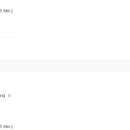
 Min.):
ara
 Min.):