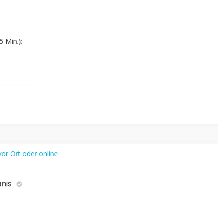
 Min.):
anis