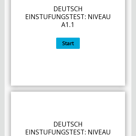
DEUTSCH
EINSTUFUNGSTEST: NIVEAU
A1.1
DEUTSCH
EINSTUFUNGSTEST: NIVEAU