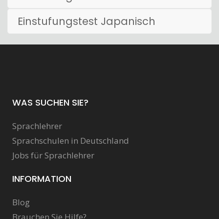
Einstufungstest Japanisch
WAS SUCHEN SIE?
Sprachlehrer
Sprachschulen in Deutschland
Jobs für Sprachlehrer
INFORMATION
Blog
Brauchen Sie Hilfe?