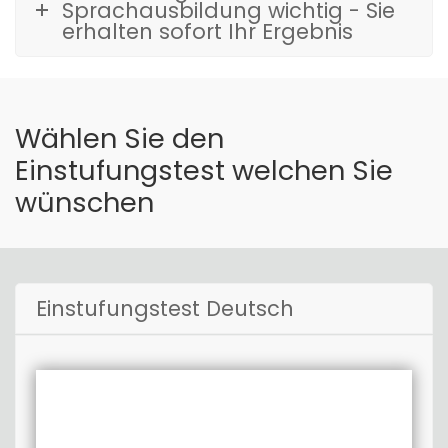
Sprachausbildung wichtig - Sie
erhalten sofort Ihr Ergebnis
Wählen Sie den
Einstufungstest welchen Sie
wünschen
Einstufungstest Deutsch