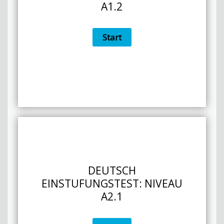
A1.2
DEUTSCH
EINSTUFUNGSTEST: NIVEAU
A2.1