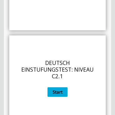
DEUTSCH
EINSTUFUNGSTEST: NIVEAU
C2.1