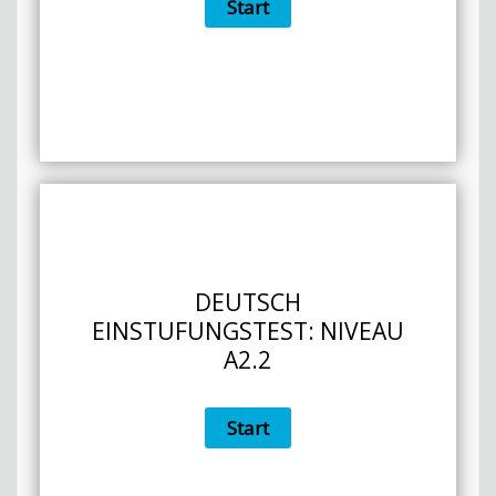
DEUTSCH
EINSTUFUNGSTEST: NIVEAU
A2.2