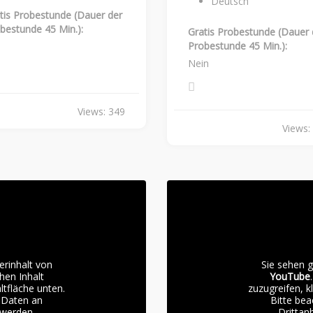
Deutsch
tis Probestunde (Dauer der
bestunde 45 Min.):
Gratis Probestunde (Dauer 
Probestunde 45 Min.):
Nein
Views: 349
Views:
erinhalt von
Sie sehen g
hen Inhalt
YouTube
ltfläche unten.
zuzugreifen, k
i Daten an
Bitte bea
 werden.
Drittan