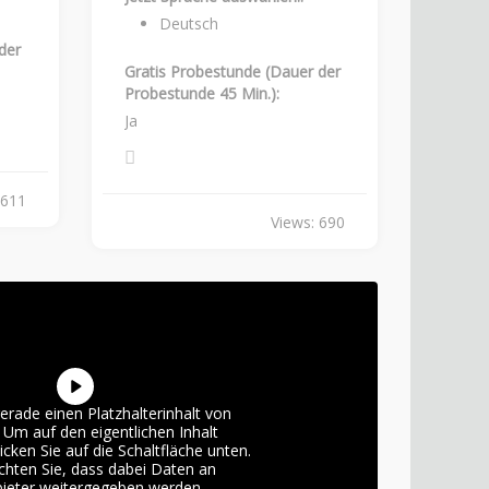
Deutsch
der
Gratis Probestunde (Dauer der
Probestunde 45 Min.):
Ja
 611
Views: 690
erade einen Platzhalterinhalt von
. Um auf den eigentlichen Inhalt
licken Sie auf die Schaltfläche unten.
chten Sie, dass dabei Daten an
bieter weitergegeben werden.