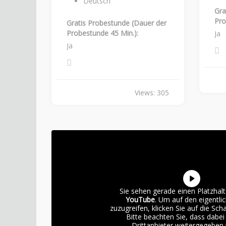
Deutsch
Gra
Pro
Gratis Probestunde (Dauer der
Probestunde 45 Min.):
Ja
Ja
Views: 305
Sie sehen gerade einen Platzhalt
YouTube
. Um auf den eigentlic
zuzugreifen, klicken Sie auf die Scha
Bitte beachten Sie, dass dabe
Drittanbieter weitergegeben