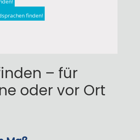
inden!
dsprachen finden!
inden – für
ine oder vor Ort