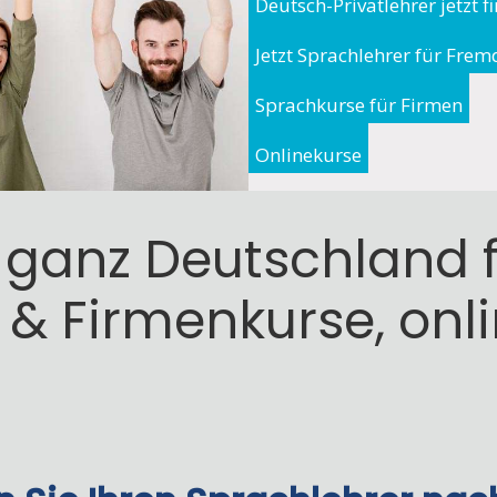
Deutsch-Privatlehrer jetzt f
Jetzt Sprachlehrer für Frem
Sprachkurse für Firmen
Onlinekurse
 ganz Deutschland f
 & Firmenkurse, onl