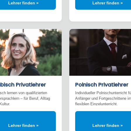
Lehrer finden »
Lehrer finden »
bisch Privatlehrer
Polnisch Privatlehrer
sch lernen von qualifizierten
Individueller Polnischunterricht fü
rsprachlern – für Beruf, Alltag
Anfänger und Fortgeschrittene i
Kultur.
flexiblen Einzelunterricht.
Lehrer finden »
Lehrer finden »