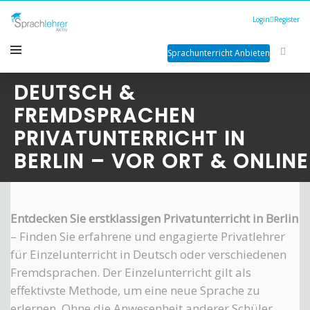
Login
Register
Sprachunterricht Anbieten
DEUTSCH &
FREMDSPRACHEN
PRIVATUNTERRICHT IN
BERLIN – VOR ORT & ONLINE
Entdecken Sie erstklassigen Privatunterricht in Berlin
– Finden Sie erfahrene und engagierte Privatlehrer
für Einzelunterricht in Deutsch oder verschiedenen
Fremdsprachen. Der Einzelunterricht gilt als
effektivste Methode, um eine neue Sprache zu
erlernen. Ohne die Anwesenheit anderer Schüler