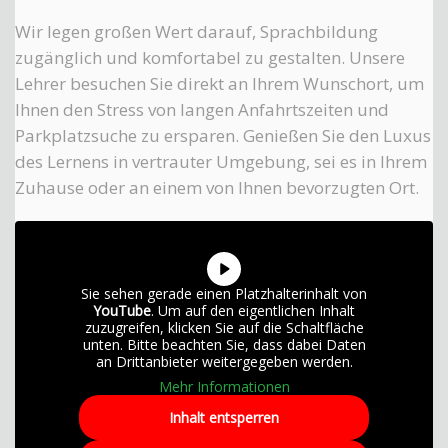
Wir legen großen Wert darauf, Sprachbildung
zugänglich und komfortabel zu gestalten. Unsere
Lehrer besuchen Sie direkt an Ihrem Wunschort, um
Ihnen den Stress von langen Anfahrtszeiten und
Parkplatzsuche zu ersparen. Genießen Sie den Luxus
des Lernens in vertrauter Umgebung, sei es in Ihrem
Zuhause oder an einem von Ihnen bevorzugten Ort.
Sie sehen gerade einen Platzhalterinhalt von
YouTube
. Um auf den eigentlichen Inhalt
zuzugreifen, klicken Sie auf die Schaltfläche
unten. Bitte beachten Sie, dass dabei Daten
an Drittanbieter weitergegeben werden.
Mehr Informationen
Inhalt entsperren