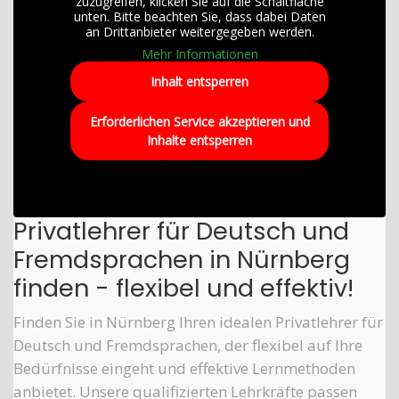
zuzugreifen, klicken Sie auf die Schaltfläche
unten. Bitte beachten Sie, dass dabei Daten
an Drittanbieter weitergegeben werden.
Mehr Informationen
Inhalt entsperren
Erforderlichen Service akzeptieren und
Inhalte entsperren
Privatlehrer für Deutsch und
Fremdsprachen in Nürnberg
finden - flexibel und effektiv!
Finden Sie in Nürnberg Ihren idealen Privatlehrer für
Deutsch und Fremdsprachen, der flexibel auf Ihre
Bedürfnisse eingeht und effektive Lernmethoden
anbietet. Unsere qualifizierten Lehrkräfte passen