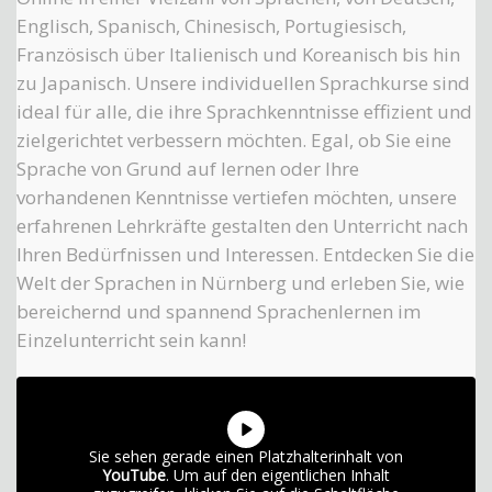
Englisch, Spanisch, Chinesisch, Portugiesisch,
Französisch über Italienisch und Koreanisch bis hin
zu Japanisch. Unsere individuellen Sprachkurse sind
ideal für alle, die ihre Sprachkenntnisse effizient und
zielgerichtet verbessern möchten. Egal, ob Sie eine
Sprache von Grund auf lernen oder Ihre
vorhandenen Kenntnisse vertiefen möchten, unsere
erfahrenen Lehrkräfte gestalten den Unterricht nach
Ihren Bedürfnissen und Interessen. Entdecken Sie die
Welt der Sprachen in Nürnberg und erleben Sie, wie
bereichernd und spannend Sprachenlernen im
Einzelunterricht sein kann!
Sie sehen gerade einen Platzhalterinhalt von
YouTube
. Um auf den eigentlichen Inhalt