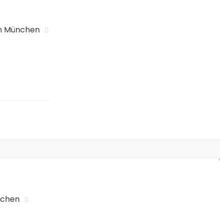
in München
nchen