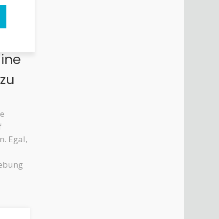
line
 zu
ie
f
n. Egal,
mgebung