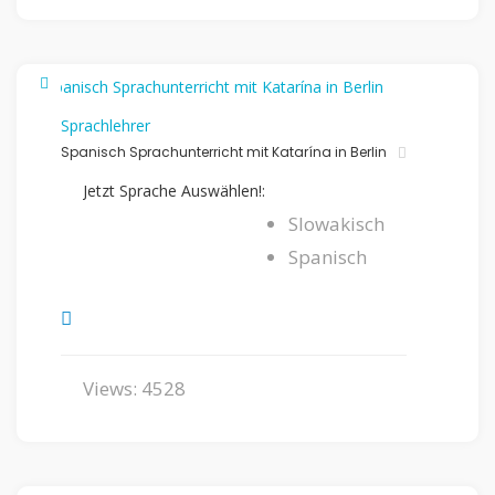
Sprachlehrer
Spanisch Sprachunterricht mit Katarína in Berlin
Jetzt Sprache Auswählen!:
Slowakisch
Spanisch
Views: 4528