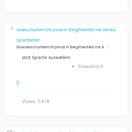
Sprachlehrer
Slowakischunterricht privat in Bergrheinfeld mit A
Jetzt Sprache Auswählen!:
Slowakisch
Views: 5418