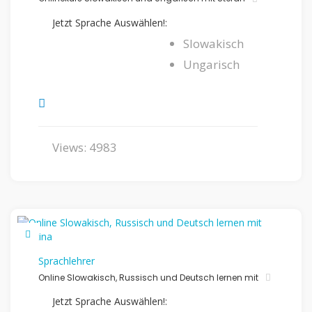
Jetzt Sprache Auswählen!:
Slowakisch
Ungarisch
Views: 4983
Sprachlehrer
Online Slowakisch, Russisch und Deutsch lernen mit
Jetzt Sprache Auswählen!: