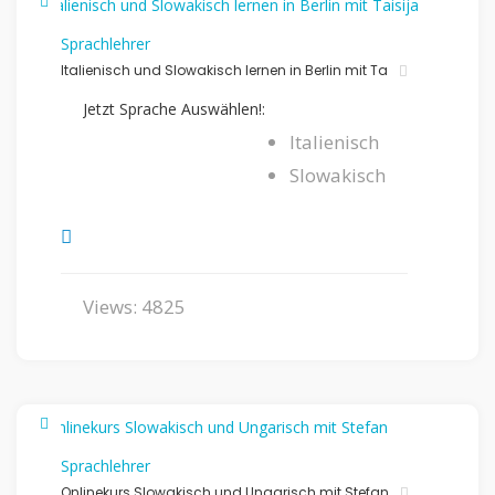
Sprachlehrer
Italienisch und Slowakisch lernen in Berlin mit Ta
Jetzt Sprache Auswählen!:
Italienisch
Slowakisch
Views: 4825
Sprachlehrer
Onlinekurs Slowakisch und Ungarisch mit Stefan