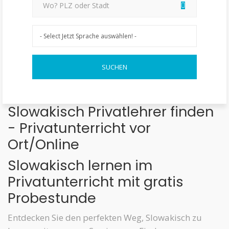
Slowakisch Privatlehrer finden
- Privatunterricht vor
Ort/Online
Slowakisch lernen im
Privatunterricht mit gratis
Probestunde
Entdecken Sie den perfekten Weg, Slowakisch zu