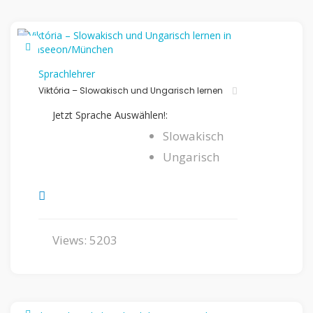
Sprachlehrer
Viktória – Slowakisch und Ungarisch lernen
Jetzt Sprache Auswählen!:
Slowakisch
Ungarisch
Views: 5203