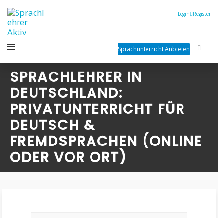
Login
Register
Sprachunterricht Anbieten
SPRACHLEHRER IN
DEUTSCHLAND:
PRIVATUNTERRICHT FÜR
DEUTSCH &
FREMDSPRACHEN (ONLINE
ODER VOR ORT)