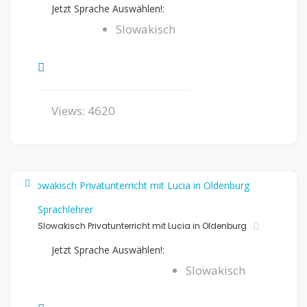
Jetzt Sprache Auswählen!:
Slowakisch
Views: 4620
Sprachlehrer
Slowakisch Privatunterricht mit Lucia in Oldenburg
Jetzt Sprache Auswählen!:
Slowakisch