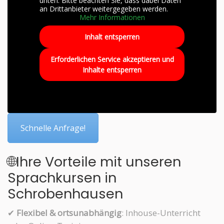
unten. Bitte beachten Sie, dass dabei Daten
an Drittanbieter weitergegeben werden.
Mehr Informationen
Inhalt entsperren
Erforderlichen Service akzeptieren und
Inhalte entsperren
Schnelle Anfrage!
🌐Ihre Vorteile mit unseren
Sprachkursen in
Schrobenhausen
✔
Flexibel & ortsunabhängig
: Inhouse-Unterricht