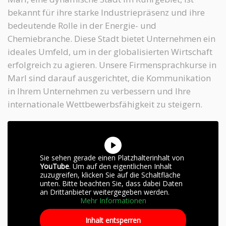
bekannt für ihre starke Industriepräsenz und ihre
bedeutende Rolle in der Energie- und
Chemiebranche. Diese Stadt bietet Unternehmen ein
ideales Umfeld, um in der globalisierten Wirtschaft
erfolgreich zu agieren. Unsere Firmensprachkurse in
Marl sind darauf ausgerichtet, die Kommunikation
in Ihrem Unternehmen zu verbessern und Ihre
internationale Wettbewerbsfähigkeit zu steigern.
Sie sehen gerade einen Platzhalterinhalt von
YouTube
. Um auf den eigentlichen Inhalt
zuzugreifen, klicken Sie auf die Schaltfläche
unten. Bitte beachten Sie, dass dabei Daten
an Drittanbieter weitergegeben werden.
Mehr Informationen
Inhalt entsperren