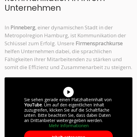
Unternehmen
In
Pinneberg
, einer dynamischen Stadt in der
Metropolregion Hamburg, ist Kommunikation der
Schlüssel zum Erfolg. Unsere
Firmensprachkurse
helfen Unternehmen dabei, die sprachlichen
Fähigkeiten ihrer Mitarbeitenden zu stärken und
somit die Effizienz und Zusammenarbeit zu steigern.
Sie sehen gerade einen Platzhalterinhalt von
YouTube
. Um auf den eigentlichen Inhalt
zuzugreifen, klicken Sie auf die Schaltfläche
unten. Bitte beachten Sie, dass dabei Daten
an Drittanbieter weitergegeben werden.
Mehr Informationen