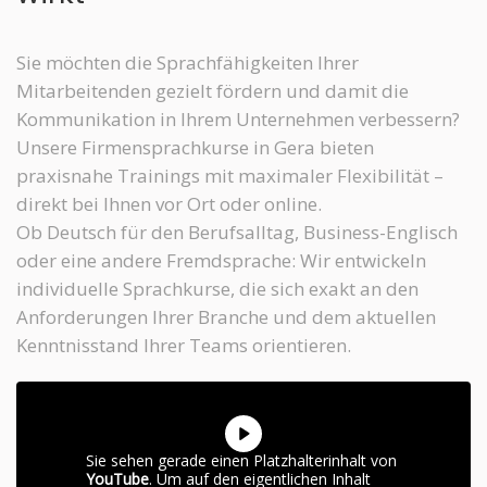
Sie möchten die Sprachfähigkeiten Ihrer
Mitarbeitenden gezielt fördern und damit die
Kommunikation in Ihrem Unternehmen verbessern?
Unsere Firmensprachkurse in Gera bieten
praxisnahe Trainings mit maximaler Flexibilität –
direkt bei Ihnen vor Ort oder online.
Ob Deutsch für den Berufsalltag, Business-Englisch
oder eine andere Fremdsprache: Wir entwickeln
individuelle Sprachkurse, die sich exakt an den
Anforderungen Ihrer Branche und dem aktuellen
Kenntnisstand Ihrer Teams orientieren.
Sie sehen gerade einen Platzhalterinhalt von
YouTube
. Um auf den eigentlichen Inhalt