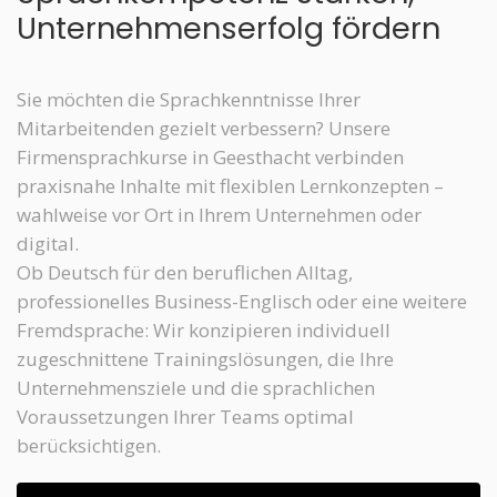
Unternehmenserfolg fördern
Sie möchten die Sprachkenntnisse Ihrer
Mitarbeitenden gezielt verbessern? Unsere
Firmensprachkurse in Geesthacht verbinden
praxisnahe Inhalte mit flexiblen Lernkonzepten –
wahlweise vor Ort in Ihrem Unternehmen oder
digital.
Ob Deutsch für den beruflichen Alltag,
professionelles Business-Englisch oder eine weitere
Fremdsprache: Wir konzipieren individuell
zugeschnittene Trainingslösungen, die Ihre
Unternehmensziele und die sprachlichen
Voraussetzungen Ihrer Teams optimal
berücksichtigen.