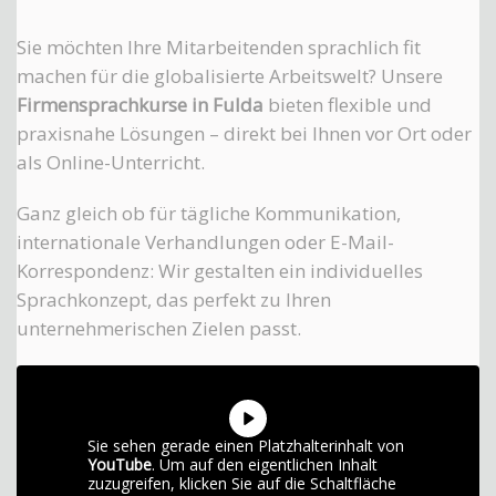
Sie möchten Ihre Mitarbeitenden sprachlich fit
machen für die globalisierte Arbeitswelt? Unsere
Firmensprachkurse in Fulda
bieten flexible und
praxisnahe Lösungen – direkt bei Ihnen vor Ort oder
als Online-Unterricht.
Ganz gleich ob für tägliche Kommunikation,
internationale Verhandlungen oder E-Mail-
Korrespondenz: Wir gestalten ein individuelles
Sprachkonzept, das perfekt zu Ihren
unternehmerischen Zielen passt.
Sie sehen gerade einen Platzhalterinhalt von
YouTube
. Um auf den eigentlichen Inhalt
zuzugreifen, klicken Sie auf die Schaltfläche