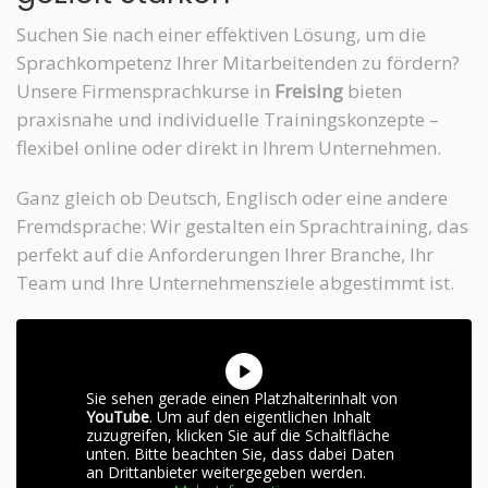
Suchen Sie nach einer effektiven Lösung, um die
Sprachkompetenz Ihrer Mitarbeitenden zu fördern?
Unsere Firmensprachkurse in
Freising
bieten
praxisnahe und individuelle Trainingskonzepte –
flexibel online oder direkt in Ihrem Unternehmen.
Ganz gleich ob Deutsch, Englisch oder eine andere
Fremdsprache: Wir gestalten ein Sprachtraining, das
perfekt auf die Anforderungen Ihrer Branche, Ihr
Team und Ihre Unternehmensziele abgestimmt ist.
Sie sehen gerade einen Platzhalterinhalt von
YouTube
. Um auf den eigentlichen Inhalt
zuzugreifen, klicken Sie auf die Schaltfläche
unten. Bitte beachten Sie, dass dabei Daten
an Drittanbieter weitergegeben werden.