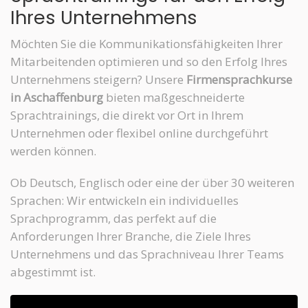
Ihres Unternehmens
Möchten Sie die Kommunikationsfähigkeiten Ihrer
Mitarbeitenden optimieren und so den Erfolg Ihres
Unternehmens steigern? Unsere
Firmensprachkurse
in Aschaffenburg
bieten maßgeschneiderte
Sprachtrainings, die direkt vor Ort in Ihrem
Unternehmen oder flexibel online durchgeführt
werden können.
Ob Deutsch, Englisch oder eine der über 30 weiteren
Sprachen: Wir entwickeln ein individuelles
Sprachprogramm, das perfekt auf die
Anforderungen Ihrer Branche, die Ziele Ihres
Unternehmens und das Sprachniveau Ihrer Teams
abgestimmt ist.