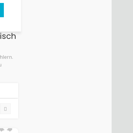
tisch
hlern.
u