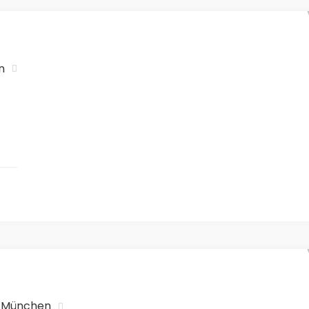
n
n München