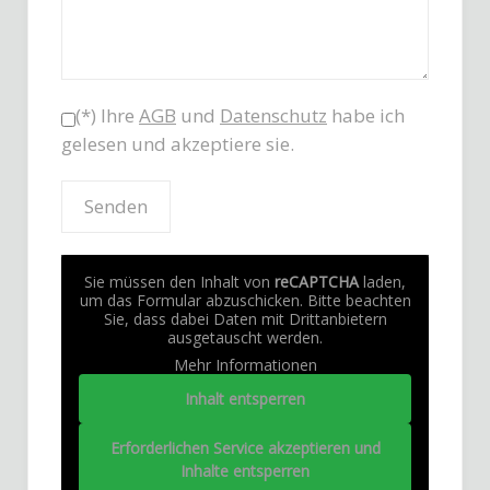
(*) Ihre
AGB
und
Datenschutz
habe ich
gelesen und akzeptiere sie.
Sie müssen den Inhalt von
reCAPTCHA
laden,
um das Formular abzuschicken. Bitte beachten
Sie, dass dabei Daten mit Drittanbietern
ausgetauscht werden.
Mehr Informationen
Inhalt entsperren
Erforderlichen Service akzeptieren und
Inhalte entsperren