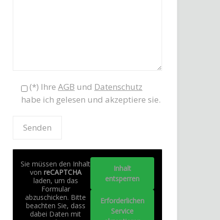
(*) Ihre
AGB
und
Datenschutz
habe ich gelesen und akzeptiere sie.
Sie müssen den Inhalt
Inhalt
von
reCAPTCHA
entsperren
laden, um das
Formular
abzuschicken. Bitte
Erforderlichen
beachten Sie, dass
Service
dabei Daten mit