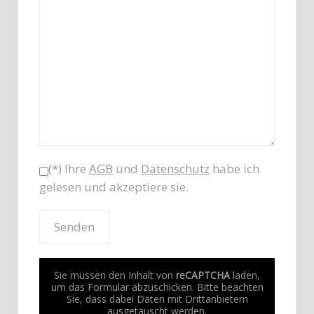
(*) Ihre
AGB
und
Datenschutz
habe ich
gelesen und akzeptiere sie.
Sie müssen den Inhalt von
reCAPTCHA
laden,
um das Formular abzuschicken. Bitte beachten
Sie, dass dabei Daten mit Drittanbietern
ausgetauscht werden.