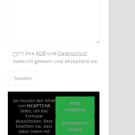
(*) Ihre
AGB
und
Datenschutz
habe ich gelesen und akzeptiere sie.
Sie müssen den Inhalt
Inhalt
von
reCAPTCHA
entsperren
laden, um das
Formular
abzuschicken. Bitte
Erforderlichen
beachten Sie, dass
Service
dabei Daten mit