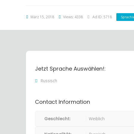
März 15, 2018
Views: 4338
Ad ID: 5718
Sprachl
Jetzt Sprache Auswählen!:
Russisch
Contact Information
Geschlecht:
Weiblich