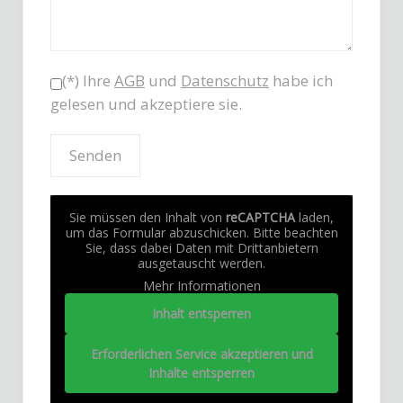
(*) Ihre
AGB
und
Datenschutz
habe ich
gelesen und akzeptiere sie.
Sie müssen den Inhalt von
reCAPTCHA
laden,
um das Formular abzuschicken. Bitte beachten
Sie, dass dabei Daten mit Drittanbietern
ausgetauscht werden.
Mehr Informationen
Inhalt entsperren
Erforderlichen Service akzeptieren und
Inhalte entsperren