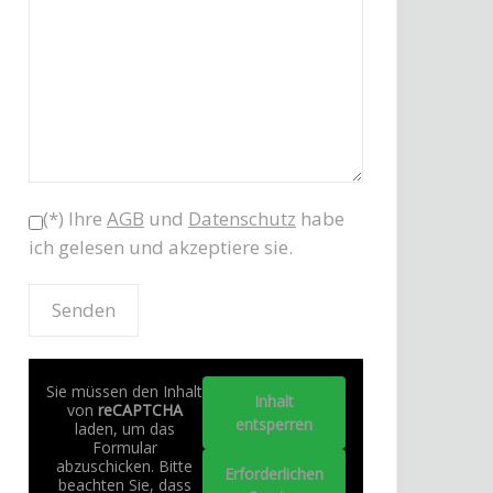
(*) Ihre
AGB
und
Datenschutz
habe
ich gelesen und akzeptiere sie.
Sie müssen den Inhalt
Inhalt
von
reCAPTCHA
entsperren
laden, um das
Formular
abzuschicken. Bitte
Erforderlichen
beachten Sie, dass