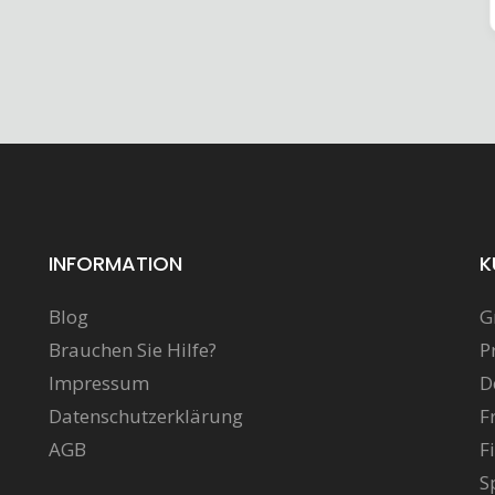
INFORMATION
K
Blog
G
Brauchen Sie Hilfe?
P
Impressum
D
Datenschutzerklärung
F
AGB
F
S