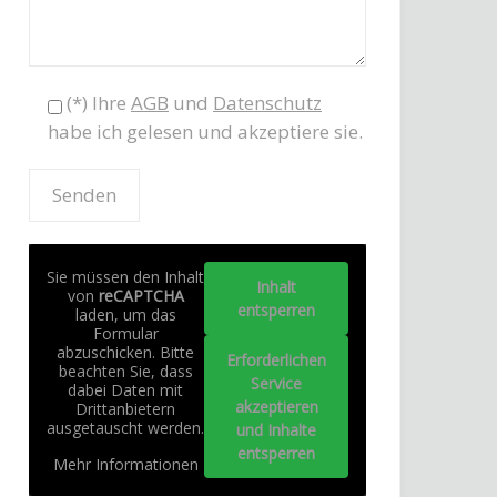
(*) Ihre
AGB
und
Datenschutz
habe ich gelesen und akzeptiere sie.
Sie müssen den Inhalt
Inhalt
von
reCAPTCHA
entsperren
laden, um das
Formular
abzuschicken. Bitte
Erforderlichen
beachten Sie, dass
Service
dabei Daten mit
akzeptieren
Drittanbietern
ausgetauscht werden.
und Inhalte
entsperren
Mehr Informationen