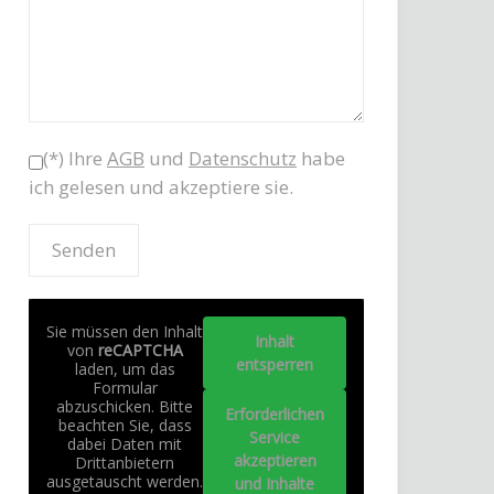
(*) Ihre
AGB
und
Datenschutz
habe
ich gelesen und akzeptiere sie.
Sie müssen den Inhalt
Inhalt
von
reCAPTCHA
entsperren
laden, um das
Formular
abzuschicken. Bitte
Erforderlichen
beachten Sie, dass
Service
dabei Daten mit
akzeptieren
Drittanbietern
ausgetauscht werden.
und Inhalte