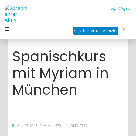
Login
Register
Sprachunterricht Anbieten
Spanischkurs
mit Myriam in
München
März 27, 2018
Views: 4670
Ad ID: 7237