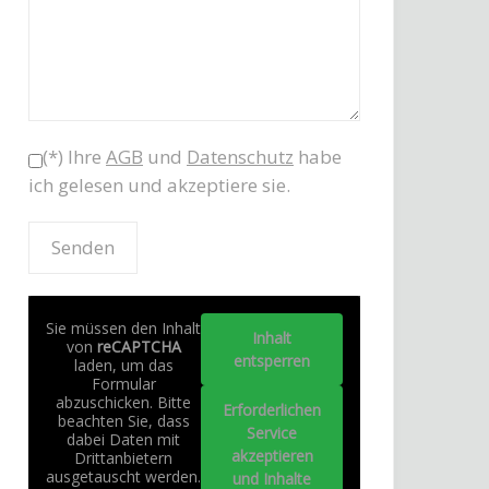
(*) Ihre
AGB
und
Datenschutz
habe
ich gelesen und akzeptiere sie.
Sie müssen den Inhalt
Inhalt
von
reCAPTCHA
entsperren
laden, um das
Formular
abzuschicken. Bitte
Erforderlichen
beachten Sie, dass
Service
dabei Daten mit
akzeptieren
Drittanbietern
ausgetauscht werden.
und Inhalte