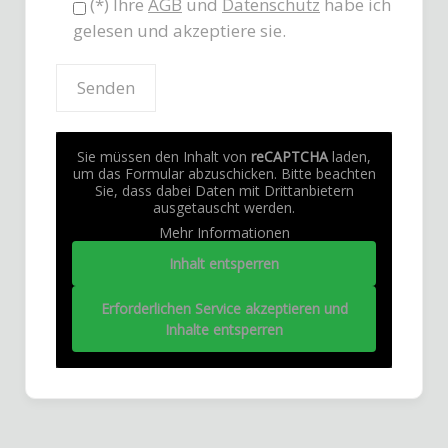
(*) Ihre
AGB
und
Datenschutz
habe ich
gelesen und akzeptiere sie.
Sie müssen den Inhalt von
reCAPTCHA
laden,
um das Formular abzuschicken. Bitte beachten
Sie, dass dabei Daten mit Drittanbietern
ausgetauscht werden.
Mehr Informationen
Inhalt entsperren
Erforderlichen Service akzeptieren und
Inhalte entsperren