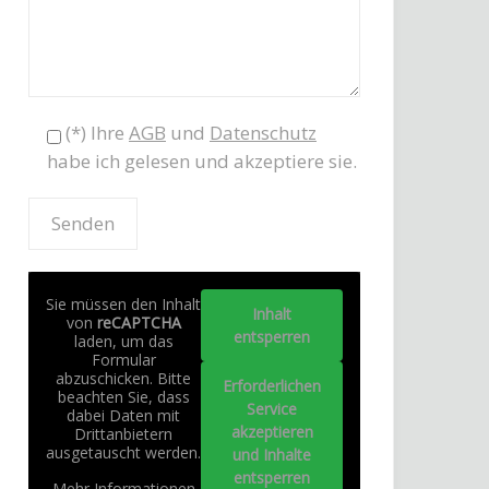
(*) Ihre
AGB
und
Datenschutz
habe ich gelesen und akzeptiere sie.
Sie müssen den Inhalt
Inhalt
von
reCAPTCHA
entsperren
laden, um das
Formular
abzuschicken. Bitte
Erforderlichen
beachten Sie, dass
Service
dabei Daten mit
akzeptieren
Drittanbietern
ausgetauscht werden.
und Inhalte
entsperren
Mehr Informationen