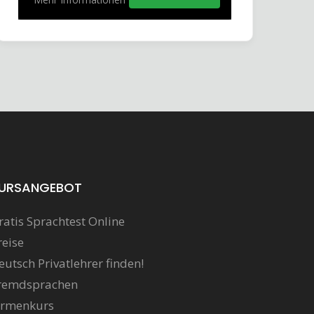
URSANGEBOT
ratis Sprachtest Online
reise
eutsch Privatlehrer finden!
remdsprachen
irmenkurs