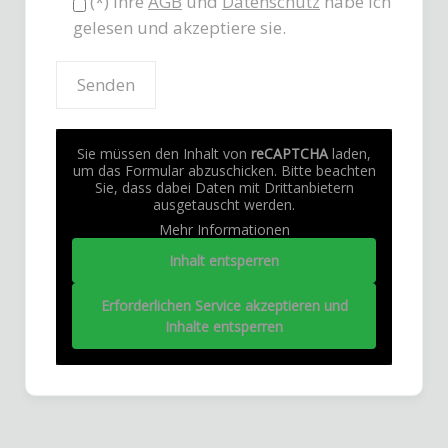
(*) Ihre
AGB
und
Datenschutz
habe ich
gelesen und akzeptiere sie.
Sie müssen den Inhalt von
reCAPTCHA
laden,
um das Formular abzuschicken. Bitte beachten
Sie, dass dabei Daten mit Drittanbietern
ausgetauscht werden.
Mehr Informationen
Inhalt entsperren
Erforderlichen Service akzeptieren und
Inhalte entsperren