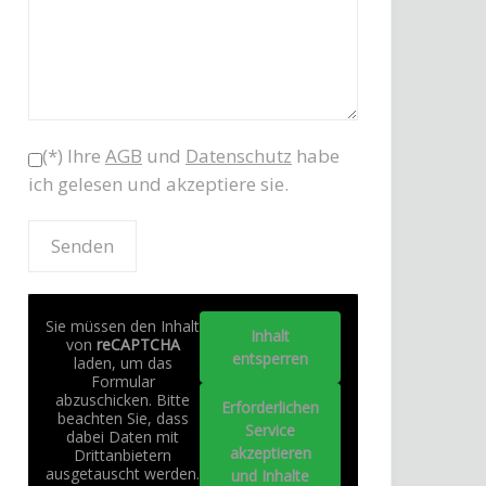
(*) Ihre
AGB
und
Datenschutz
habe
ich gelesen und akzeptiere sie.
Sie müssen den Inhalt
Inhalt
von
reCAPTCHA
entsperren
laden, um das
Formular
abzuschicken. Bitte
Erforderlichen
beachten Sie, dass
Service
dabei Daten mit
akzeptieren
Drittanbietern
ausgetauscht werden.
und Inhalte