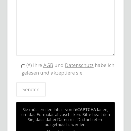
(*) Ihre
AGB
und
Datenschutz
habe ich
gelesen und akzeptiere sie.
Sie müssen den Inhalt von
reCAPTCHA
laden,
um das Formular abzuschicken. Bitte beachten
Sie, dass dabei Daten mit Drittanbietern
ausgetauscht werden.