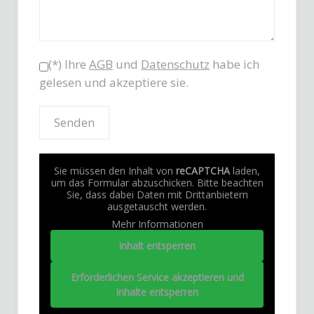
(*) Ihre
AGB
und
Datenschutz
habe ich
gelesen und akzeptiere sie.
Sie müssen den Inhalt von
reCAPTCHA
laden,
um das Formular abzuschicken. Bitte beachten
Sie, dass dabei Daten mit Drittanbietern
ausgetauscht werden.
Mehr Informationen
Inhalt entsperren
Erforderlichen Service akzeptieren und
Inhalte entsperren