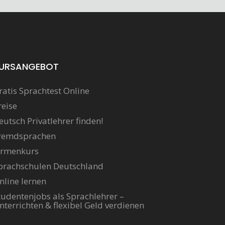
URSANGEBOT
ratis Sprachtest Online
reise
eutsch Privatlehrer finden!
remdsprachen
irmenkurs
prachschulen Deutschland
nline lernen
tudentenjobs als Sprachlehrer –
nterrichten & flexibel Geld verdienen