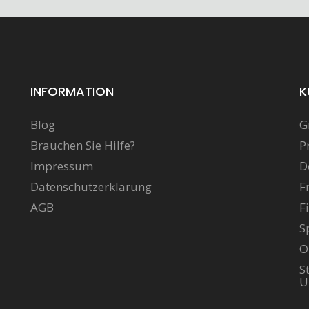
INFORMATION
K
Blog
G
Brauchen Sie Hilfe?
P
Impressum
D
Datenschutzerklärung
F
AGB
F
S
O
S
U