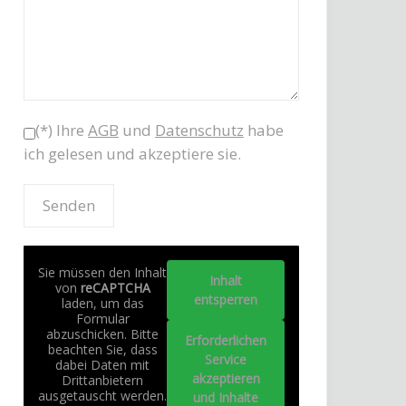
(*) Ihre
AGB
und
Datenschutz
habe
ich gelesen und akzeptiere sie.
Sie müssen den Inhalt
Inhalt
von
reCAPTCHA
entsperren
laden, um das
Formular
abzuschicken. Bitte
Erforderlichen
beachten Sie, dass
Service
dabei Daten mit
akzeptieren
Drittanbietern
ausgetauscht werden.
und Inhalte