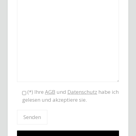
(*) Ihre
AGB
und
Datenschutz
habe ich
gelesen und akzeptiere sie.