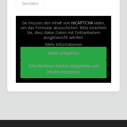
Sie müssen den Inhalt von
reCAPTCHA
laden,
um das Formular abzuschicken. Bitte beachten
Sie, dass dabei Daten mit Drittanbietern
ausgetauscht werden.
Mehr Informationen
Inhalt entsperren
Erforderlichen Service akzeptieren und
Inhalte entsperren