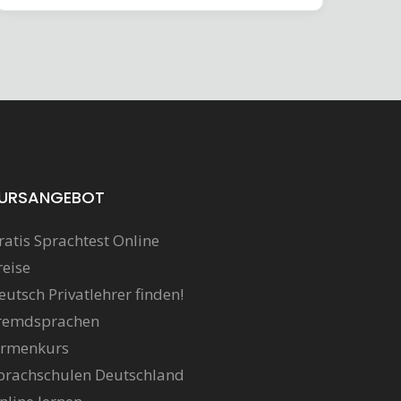
URSANGEBOT
ratis Sprachtest Online
reise
eutsch Privatlehrer finden!
remdsprachen
irmenkurs
prachschulen Deutschland