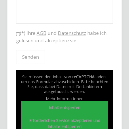
(*) Ihre
AGB
und
Datenschutz
habe ich
gelesen und akzeptiere sie.
Sie müssen den Inhalt von
reCAPTCHA
laden,
um das Formular abzuschicken. Bitte beachten
Sie, dass dabei Daten mit Drittanbietern
ausgetauscht werden.
Mehr Informationen
Inhalt entsperren
Erforderlichen Service akzeptieren und
Inhalte entsperren