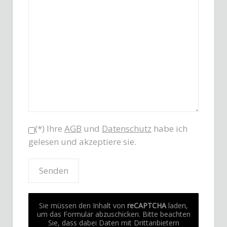
(*) Ihre
AGB
und
Datenschutz
habe ich
gelesen und akzeptiere sie.
Sie müssen den Inhalt von
reCAPTCHA
laden,
um das Formular abzuschicken. Bitte beachten
Sie, dass dabei Daten mit Drittanbietern