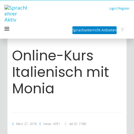
Login
Register
Sprachunterricht Anbieten
Online-Kurs
Italienisch mit
Monia
März 27, 2018
Views: 4391
Ad ID: 7188