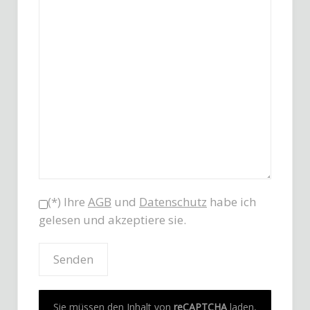
(*) Ihre
AGB
und
Datenschutz
habe ich
gelesen und akzeptiere sie.
Sie müssen den Inhalt von
reCAPTCHA
laden,