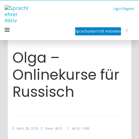
Login
Register
Sprachunterricht Anbieten
Olga –
Onlinekurse für
Russisch
März 28, 2018
Views: 4635
Ad ID: 7498