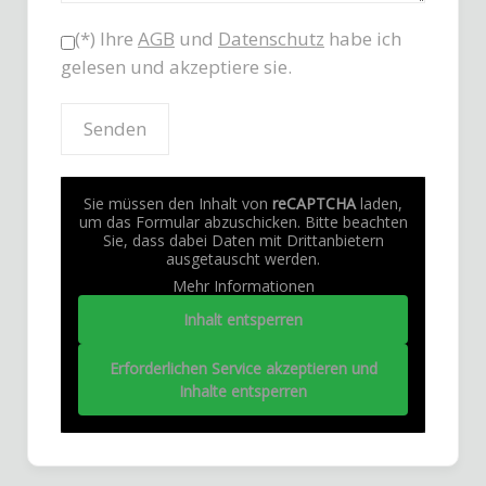
(*) Ihre
AGB
und
Datenschutz
habe ich
gelesen und akzeptiere sie.
Sie müssen den Inhalt von
reCAPTCHA
laden,
um das Formular abzuschicken. Bitte beachten
Sie, dass dabei Daten mit Drittanbietern
ausgetauscht werden.
Mehr Informationen
Inhalt entsperren
Erforderlichen Service akzeptieren und
Inhalte entsperren