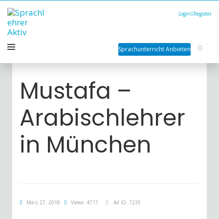
Login
Register
Sprachunterricht Anbieten
Mustafa –
Arabischlehrer
in München
März 27, 2018
Views: 4717
Ad ID: 7235