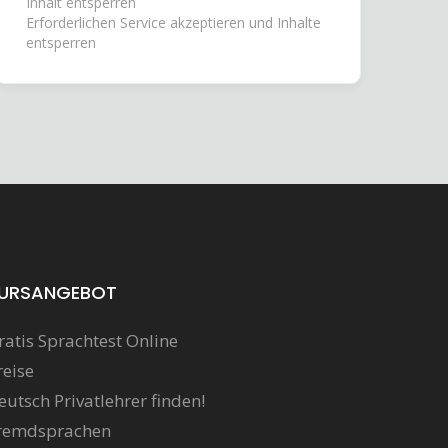
Inhalt entsperren
Erforderlichen Service akzeptieren und Inhalte
entsperren
URSANGEBOT
ratis Sprachtest Online
reise
eutsch Privatlehrer finden!
remdsprachen