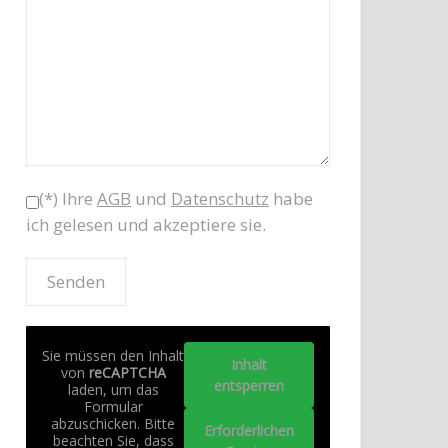
(*) Ihre
AGB
und
Datenschutz
habe
ich gelesen und akzeptiere sie.
Sie müssen den Inhalt
Inhalt
von
reCAPTCHA
entsperren
laden, um das
Formular
abzuschicken. Bitte
Erforderlichen
beachten Sie, dass