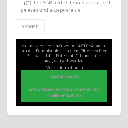
(*) Ihre
AGB
und
Datenschutz
habe ich
gelesen und akzeptiere sie.
Sie müssen den Inhalt von
reCAPTCHA
laden,
um das Formular abzuschicken. Bitte beachten
Sie, dass dabei Daten mit Drittanbietern
ausgetauscht werden.
Mehr Informationen
Inhalt entsperren
Erforderlichen Service akzeptieren und
Inhalte entsperren