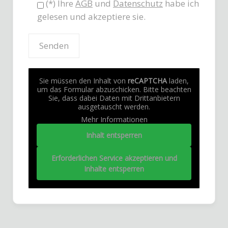
(*) Ihre
AGB
und
Datenschutz
habe ich
gelesen und akzeptiere sie.
Sie müssen den Inhalt von
reCAPTCHA
laden,
um das Formular abzuschicken. Bitte beachten
Sie, dass dabei Daten mit Drittanbietern
ausgetauscht werden.
Mehr Informationen
Inhalt entsperren
Erforderlichen Service akzeptieren und
Inhalte entsperren