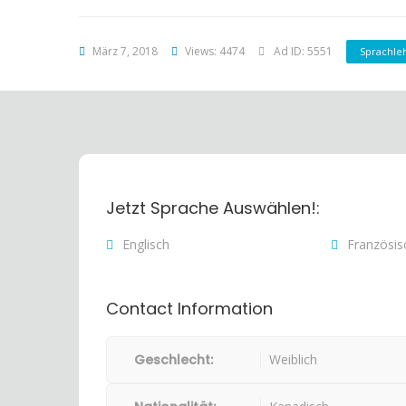
März 7, 2018
Views: 4474
Ad ID: 5551
Sprachle
Jetzt Sprache Auswählen!:
Englisch
Französis
Contact Information
Geschlecht:
Weiblich