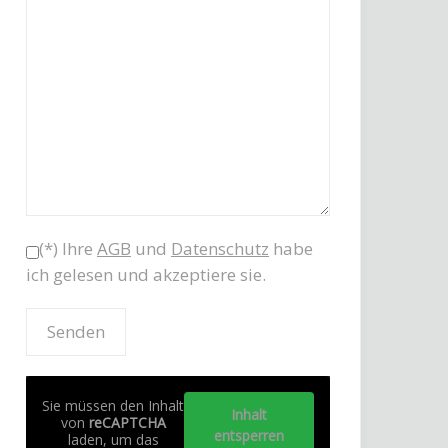
(*) Ihre
AGB
und
Datenschutz
habe
ich gelesen und akzeptiere sie.
Sie müssen den Inhalt
Inhalt
von
reCAPTCHA
entsperren
laden, um das