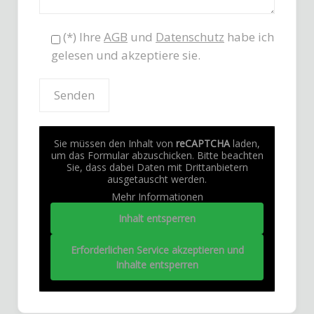
(*) Ihre
AGB
und
Datenschutz
habe ich
gelesen und akzeptiere sie.
Sie müssen den Inhalt von
reCAPTCHA
laden,
um das Formular abzuschicken. Bitte beachten
Sie, dass dabei Daten mit Drittanbietern
ausgetauscht werden.
Mehr Informationen
Inhalt entsperren
Erforderlichen Service akzeptieren und
Inhalte entsperren