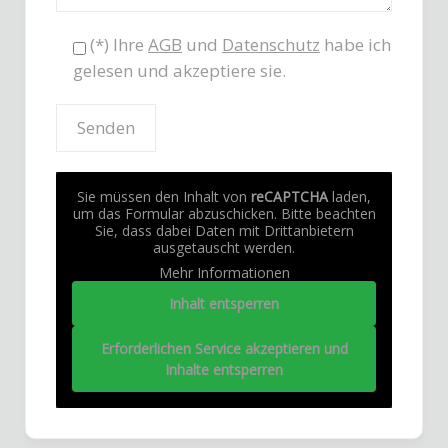
(*) Ihre
AGB
und
Datenschutz
habe ich
gelesen und akzeptiere sie.
Sie müssen den Inhalt von
reCAPTCHA
laden,
um das Formular abzuschicken. Bitte beachten
Sie, dass dabei Daten mit Drittanbietern
ausgetauscht werden.
Mehr Informationen
Inhalt entsperren
Erforderlichen Service akzeptieren und
Inhalte entsperren